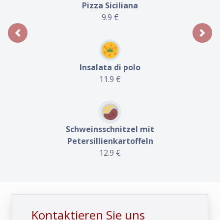
Pizza Siciliana
9.9
€
Previous
Next
Insalata di polo
11.9
€
Schweinsschnitzel mit
Petersillienkartoffeln
12.9
€
Kontaktieren Sie uns